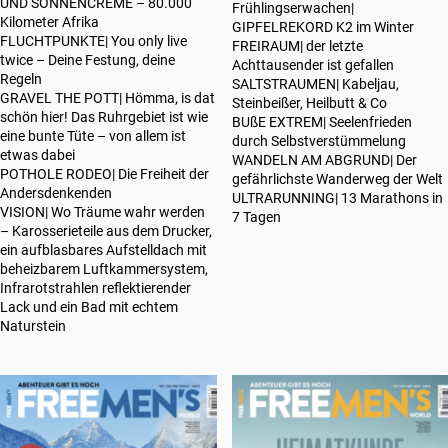
UND SONNENCREME – 80.000
Frühlingserwachen|
Kilometer Afrika
GIPFELREKORD K2 im Winter
FLUCHTPUNKTE| You only live
FREIRAUM| der letzte
twice – Deine Festung, deine
Achttausender ist gefallen
Regeln
SALTSTRAUMEN| Kabeljau,
GRAVEL THE POTT| Hömma, is dat
Steinbeißer, Heilbutt & Co
schön hier! Das Ruhrgebiet ist wie
BUßE EXTREM| Seelenfrieden
eine bunte Tüte – von allem ist
durch Selbstverstümmelung
etwas dabei
WANDELN AM ABGRUND| Der
POTHOLE RODEO| Die Freiheit der
gefährlichste Wanderweg der Welt
Andersdenkenden
ULTRARUNNING| 13 Marathons in
VISION| Wo Träume wahr werden
7 Tagen
– Karosserieteile aus dem Drucker,
ein aufblasbares Aufstelldach mit
beheizbarem Luftkammersystem,
Infrarotstrahlen reflektierender
Lack und ein Bad mit echtem
Naturstein