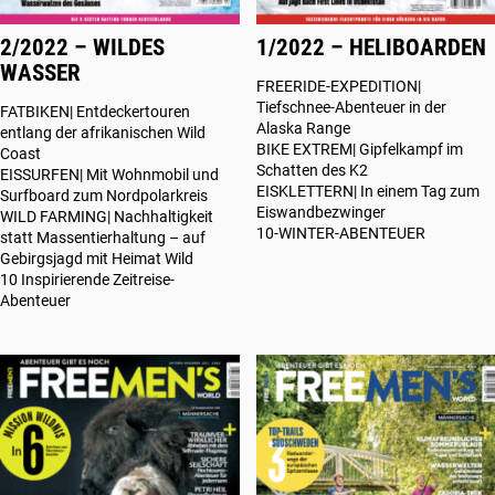
2/2022 – WILDES
1/2022 – HELIBOARDEN
WASSER
FREERIDE-EXPEDITION|
Tiefschnee-Abenteuer in der
FATBIKEN| Entdeckertouren
Alaska Range
entlang der afrikanischen Wild
BIKE EXTREM| Gipfelkampf im
Coast
Schatten des K2
EISSURFEN| Mit Wohnmobil und
EISKLETTERN| In einem Tag zum
Surfboard zum Nordpolarkreis
Eiswandbezwinger
WILD FARMING| Nachhaltigkeit
10-WINTER-ABENTEUER
statt Massentierhaltung – auf
Gebirgsjagd mit Heimat Wild
10 Inspirierende Zeitreise-
Abenteuer