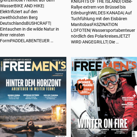
grenzenlose Freiheit auf dem
KNIGHTS OF THE ISLAND| Oldie-
WasserBIKE AND HIKE|
Rallye extrem von Brüssel bis
Elektrifiziert auf den
EdinburghWILDES KANADA| Auf
zweithöchsten Berg
Tuchfühlung mit den Eisbären
DeutschlandsBUSHCRAFT|
ManitobasFASZINATION
Eintauchen in die wilde Natur in
LOFOTEN| Wassersportabenteuer
ihrer reinsten
nördlich des PolarkreisesJETZT
FormPADDELABENTEUER …
WIRD ANGEGRILLT| Die …