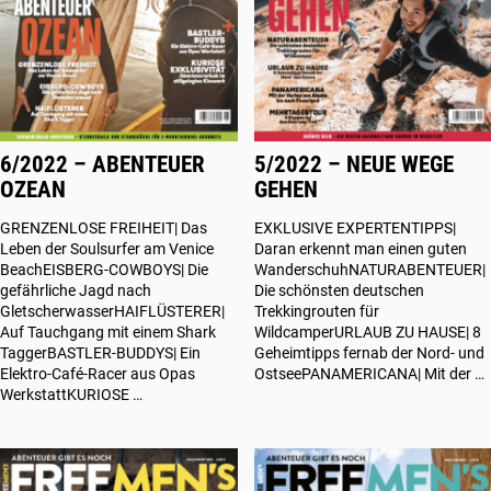
6/2022 – ABENTEUER
5/2022 – NEUE WEGE
OZEAN
GEHEN
GRENZENLOSE FREIHEIT| Das
EXKLUSIVE EXPERTENTIPPS|
Leben der Soulsurfer am Venice
Daran erkennt man einen guten
BeachEISBERG-COWBOYS| Die
WanderschuhNATURABENTEUER|
gefährliche Jagd nach
Die schönsten deutschen
GletscherwasserHAIFLÜSTERER|
Trekkingrouten für
Auf Tauchgang mit einem Shark
WildcamperURLAUB ZU HAUSE| 8
TaggerBASTLER-BUDDYS| Ein
Geheimtipps fernab der Nord- und
Elektro-Café-Racer aus Opas
OstseePANAMERICANA| Mit der …
WerkstattKURIOSE …