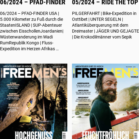
06/2024 – PFAD-FINDER
05/2024 – RIDE THE TOP
06/2024 – PFAD-FINDER USA |
PILGERFAHRT | Bike-Expedition in
5.000 Kilometer zu Fuß durch die
Osttibet | UNTER SEGELN |
StaatenISLAND | SUP-Abenteuer
Atlantiküberquerung mit dem
zwischen EisschollenJoardanien|
Dreimaster | JÄGER UND GEJAGTE
Wüstenwanderung im Wadi
| Die Krokodilmänner vom Sepik
RumRepublik Kongo | Fluss-
Expedition im Herzen Afrikas …