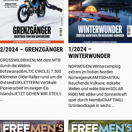
1/2024 –
2/2024 – GRENZGÄNGER
WINTERWUNDER
GROSSWILDBIKEN| Mit dem MTB
durch die Wildnis
NORWEGEN| Wintercamping
BotswanasBALTIC CIRCLE| 7.500
extrem im hohen Norden
Kilometer Oldie-Rallye rund um die
NorwegensKAMTSCHATKA|
OstseeEISKLETTERN| Vertikale
Rauchende Vulkane, eiskalte
Pionierarbeit im ewigen Eis
Wellen und wilde BärenSOLAR
IslandsJETZT GEHEN WIR STEIL!|
RIDE| Mit eBike und Sonnenkraft
…
quer durch NamibiCRAFTING|
Grönlandkajak in sechs …