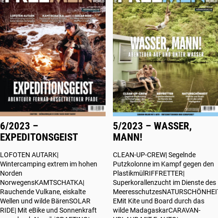
6/2023 –
5/2023 – WASSER,
EXPEDITONSGEIST
MANN!
LOFOTEN AUTARK|
CLEAN-UP-CREW| Segelnde
Wintercamping extrem im hohen
Putzkolonne im Kampf gegen den
Norden
PlastikmülRIFFRETTER|
NorwegensKAMTSCHATKA|
Superkorallenzucht im Dienste des
Rauchende Vulkane, eiskalte
MeeresschutzesNATURSCHÖNHEI
Wellen und wilde BärenSOLAR
EMit Kite und Board durch das
RIDE| Mit eBike und Sonnenkraft
wilde MadagaskarCARAVAN-