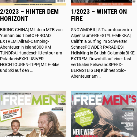
2/2023 – HINTER DEM
1/2023 – WINTER ON
HORIZONT
FIRE
BIKING CHINA| Mit dem MTB von
SNOWMOBIL| 5 Traumtouren im
Yunnan bis TibetOFFROAD
AlpenraumFREESTYLE-MEKKA|
EXTREM| Allrad-Camping-
Califrnia Surfing im Schweizer
Abenteuer in Island300 KM
SchneePOWDER PARADIES|
TUNDRA| Hundeschlittentour am
Heliskiing in British ColumbiaBIKE
PolarkreisEXKLUSIVER
EXTREM| Downhill auf einer fast
HOCHTOUREN-TIPP| Mit E-Bike
vertikalen FelswandSPEED-
und Ski auf den …
BERGSTEIGEN| Kühnes Solo-
Abenteuer am …