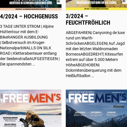
3/2024 –
4/2024 – HOCHGENUSS
FEUCHTFRÖHLICH
3 TAGE UNTER STROM | Alpine
Hüttentour mit dem E-
ABGEFAHREN| Canyoning de luxe
BikeRANGER AUSBILDUNG
rund um Warth-
| Selbstversuch im Kruger-
SchröckenABGELEGEN| Auf Jagd
NationalparkWALLS ON SILK
mit den letzten Waldnomaden
ROAD | Kletterabenteuer entlang
BorneosABGEDREHT| Kitesurfen
der SeidenstraßeAUFGESTIEGEN |
extrem auf über 5.000 Metern
Die spannendsten …
HöheABGEHOBEN|
Dolomitenüberquerung mit dem
Heißluftballon …