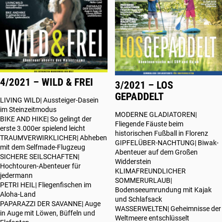
4/2021 – WILD & FREI
3/2021 – LOS
GEPADDELT
LIVING WILD| Aussteiger-Dasein
im Steinzeitmodus
MODERNE GLADIATOREN|
BIKE AND HIKE| So gelingt der
Fliegende Fäuste beim
erste 3.000er spielend leicht
historischen Fußball in Florenz
TRAUMVERWIRKLICHER| Abheben
GIPFELÜBER-NACHTUNG| Biwak-
mit dem Selfmade-Flugzeug
Abenteuer auf dem Großen
SICHERE SEILSCHAFTEN|
Widderstein
Hochtouren-Abenteuer für
KLIMAFREUNDLICHER
jedermann
SOMMERURLAUB|
PETRI HEIL| Fliegenfischen im
Bodenseeumrundung mit Kajak
Aloha-Land
und Schlafsack
PAPARAZZI DER SAVANNE| Auge
WASSERWELTEN| Geheimnisse der
in Auge mit Löwen, Büffeln und
Weltmeere entschlüsselt