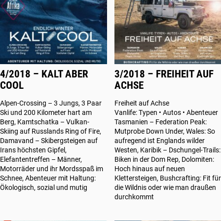
4/2018 – KALT ABER
3/2018 – FREIHEIT AUF
COOL
ACHSE
Alpen-Crossing – 3 Jungs, 3 Paar
Freiheit auf Achse
Ski und 200 Kilometer hart am
Vanlife: Typen • Autos • Abenteuer
Berg, Kamtschatka – Vulkan-
Tasmanien – Federation Peak:
Skiing auf Russlands Ring of Fire,
Mutprobe Down Under, Wales: So
Damavand – Skibergsteigen auf
aufregend ist Englands wilder
Irans höchsten Gipfel,
Westen, Karibik – Dschungel-Trails:
Elefantentreffen – Männer,
Biken in der Dom Rep, Dolomiten:
Motorräder und ihr Mordsspaß im
Hoch hinaus auf neuen
Schnee, Abenteuer mit Haltung:
Klettersteigen, Bushcrafting: Fit für
Ökologisch, sozial und mutig
die Wildnis oder wie man draußen
durchkommt