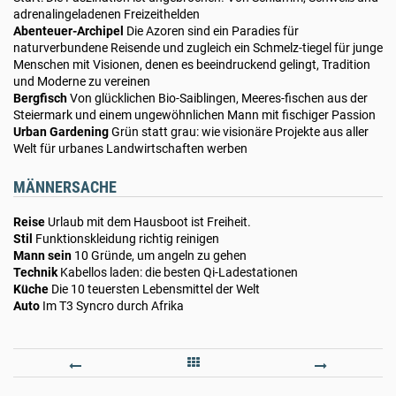
adrenalingeladenen Freizeithelden
Abenteuer-Archipel
Die Azoren sind ein Paradies für
naturverbundene Reisende und zugleich ein Schmelz-tiegel für junge
Menschen mit Visionen, denen es beeindruckend gelingt, Tradition
und Moderne zu vereinen
Bergfisch
Von glücklichen Bio-Saiblingen, Meeres-fischen aus der
Steiermark und einem ungewöhnlichen Mann mit fischiger Passion
Urban Gardening
Grün statt grau: wie visionäre Projekte aus aller
Welt für urbanes Landwirtschaften werben
MÄNNERSACHE
Reise
Urlaub mit dem Hausboot ist Freiheit.
Stil
Funktionskleidung richtig reinigen
Mann
sein
10 Gründe, um angeln zu gehen
Technik
Kabellos laden: die besten Qi-Ladestationen
Küche
Die 10 teuersten Lebensmittel der Welt
Auto
Im T3 Syncro durch Afrika
3/2022
5/202
-
-