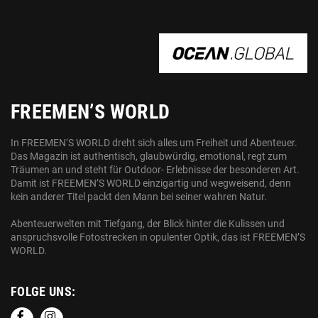
OCEAN.GLOBAL
FREEMEN’S WORLD
In FREEMEN‘S WORLD dreht sich alles um Freiheit und Abenteuer.
Das Magazin ist authentisch, glaubwürdig, emotional, regt zum
Träumen an und steht für Outdoor- Erlebnisse der besonderen Art.
Damit ist FREEMEN’S WORLD einzigartig und wegweisend, denn
kein anderer Titel packt den Mann bei seiner wahren Natur.
Abenteuerwelten mit Tiefgang, der Blick hinter die Kulissen und
anspruchsvolle Fotostrecken in opulenter Optik, das ist FREEMEN’S
WORLD.
FOLGE UNS: