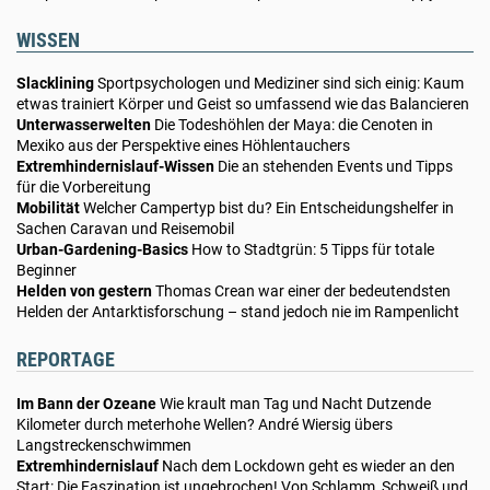
WISSEN
Slacklining
Sportpsychologen und Mediziner sind sich einig: Kaum
etwas trainiert Körper und Geist so umfassend wie das Balancieren
Unterwasserwelten
Die Todeshöhlen der Maya: die Cenoten in
Mexiko aus der Perspektive eines Höhlentauchers
Extremhindernislauf-Wissen
Die an stehenden Events und Tipps
für die Vorbereitung
Mobilität
Welcher Campertyp bist du? Ein Entscheidungshelfer in
Sachen Caravan und Reisemobil
Urban-Gardening-Basics
How to Stadtgrün: 5 Tipps für totale
Beginner
Helden von gestern
Thomas Crean war einer der bedeutendsten
Helden der Antarktisforschung – stand jedoch nie im Rampenlicht
REPORTAGE
Im Bann der Ozeane
Wie krault man Tag und Nacht Dutzende
Kilometer durch meterhohe Wellen? André Wiersig übers
Langstreckenschwimmen
Extremhindernislauf
Nach dem Lockdown geht es wieder an den
Start: Die Faszination ist ungebrochen! Von Schlamm, Schweiß und