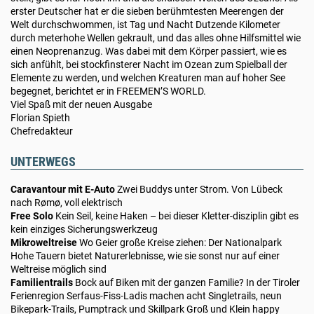
erster Deutscher hat er die sieben berühmtesten Meerengen der
Welt durchschwommen, ist Tag und Nacht Dutzende Kilometer
durch meterhohe Wellen gekrault, und das alles ohne Hilfsmittel wie
einen Neoprenanzug. Was dabei mit dem Körper passiert, wie es
sich anfühlt, bei stockfinsterer Nacht im Ozean zum Spielball der
Elemente zu werden, und welchen Kreaturen man auf hoher See
begegnet, berichtet er in FREEMEN’S WORLD.
Viel Spaß mit der neuen Ausgabe
Florian Spieth
Chefredakteur
UNTERWEGS
Caravantour mit E-Auto
Zwei Buddys unter Strom. Von Lübeck
nach Rømø, voll elektrisch
Free Solo
Kein Seil, keine Haken – bei dieser Kletter-disziplin gibt es
kein einziges Sicherungswerkzeug
Mikroweltreise
Wo Geier große Kreise ziehen: Der Nationalpark
Hohe Tauern bietet Naturerlebnisse, wie sie sonst nur auf einer
Weltreise möglich sind
Familientrails
Bock auf Biken mit der ganzen Familie? In der Tiroler
Ferienregion Serfaus-Fiss-Ladis machen acht Singletrails, neun
Bikepark-Trails, Pumptrack und Skillpark Groß und Klein happy