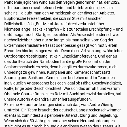
Pandemie jeglichen Wind aus den Segeln genommen hat, der 2022
offenbar aber erneut befeuert wird und beliebter denn je zu sein
scheint – glaubt man den Anmeldezahlen der diversen Anbieter.
Euphorische Freizeithelden, die sich im Stile militärischer
Drilleinheiten à la „Full Metal Jacket“ dreckverkrustet über
kilometerlange Tracks kämpfen – bis zur totalen Erschöpfung – und
dafür sogar noch Startgeld bezahlen. Als Außenstehender schwer
nachvollziehbar, aber nur so lange, bis man selbst vom Sog der
Extremhindernisläufe erfasst oder besser gesagt von motivierten
Freunden hineingezogen wurde. Denn diese Art von ungewöhnlicher
Outdoorsportbetätigung ist kein Einzelkämpferevent. Und genau
das dürfte auch der Nährboden für die große Faszination der
Schlammschlachten sein, denn hier gilt es durchzukommen, nicht
unbedingt zu gewinnen. Kumpanei und Kameradschaft statt
Shaming und Schikane. Gemeinsam bestehen und im Team den
individuellen Angstgegner besiegen, egal ob Höhe, Geschwindigkeit,
Kälte, Enge oder Geschicklichkeit. Wie sich das anfühlt und warum
Obstacle-Course-Runs einen Reiz mit Suchtpotenzial darstellen, hat
unsere Autorin Alexandra Turner herausgefunden.
Extreme Herausforderungen sind auch das, was André Wiersig
umtreibt. Ein Team braucht der deutsche Langstreckenschwimmer
ebenfalls, zumindest als periphere Unterstützung und Begleitung.
Wenn sich der 50-Jährige dann aber seinen Herausforderungen
stellt, gibt es nur noch ihn und die endlosen Weiten des Ozeans. Als