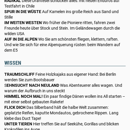
RADIKAL
Diese Drahtesel schlucken alles: mit neuen Enduros auf
Testfahrt in Chile
SPUR IN DIE WÜSTE
Auf Kamelen ins große Reich aus Sand und
Stille
IM WEITEN WESTEN
Wo früher die Pioniere ritten, fahren zwei
Freunde heute über Stock und Stein. Im Geländewagen durch die
wilden USA
AUF IN DIE ALPEN
Wo Sie am schönsten fliegen, klettern, raften.
Und wie Sie sich für eine Alpenquerung rüsten: beim Wandern auf
dem E5
WISSEN
TRAUMSCHLIFF
Feine Holzkajaks aus eigener Hand: Bei Berlin
werden Sie zum Bootsbauer
S
EHNSUCHT NACH NEULAND
Was Abenteuerer alles wagen. Und
warum der Aufbruch in uns steckt
HIMMEL NOCH MAL!
Ein paar findige Dänen wollen ins All starten –
mit einer selbst gebauten Rakete!
FLICK DICH
Das Silberband hält die halbe Welt zusammen:
geplatzte Reifen, kaputte Mondautos, gebrochene Rippen. Lang
klebe das Duct Tape!
UNTER TIEREN
Hier treffen Sie auf Seekühe, Gorillas und blicken
Krokodilen ins Auge