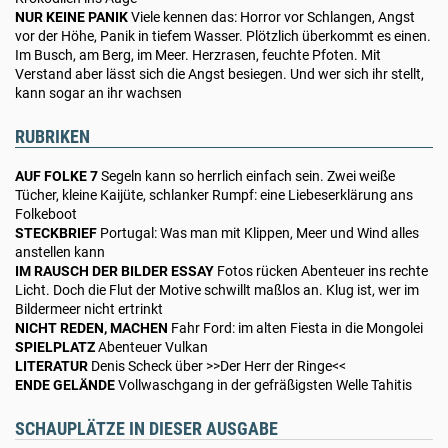
NUR KEINE PANIK
Viele kennen das: Horror vor Schlangen, Angst
vor der Höhe, Panik in tiefem Wasser. Plötzlich überkommt es einen.
Im Busch, am Berg, im Meer. Herzrasen, feuchte Pfoten. Mit
Verstand aber lässt sich die Angst besiegen. Und wer sich ihr stellt,
kann sogar an ihr wachsen
RUBRIKEN
AUF FOLKE 7
Segeln kann so herrlich einfach sein. Zwei weiße
Tücher, kleine Kaijüte, schlanker Rumpf: eine Liebeserklärung ans
Folkeboot
STECKBRIEF
Portugal: Was man mit Klippen, Meer und Wind alles
anstellen kann
IM RAUSCH DER BILDER ESSAY
Fotos rücken Abenteuer ins rechte
Licht. Doch die Flut der Motive schwillt maßlos an. Klug ist, wer im
Bildermeer nicht ertrinkt
NICHT REDEN, MACHEN
Fahr Ford: im alten Fiesta in die Mongolei
SPIELPLATZ
Abenteuer Vulkan
LITERATUR
Denis Scheck über >>Der Herr der Ringe<<
ENDE GELÄNDE
Vollwaschgang in der gefräßigsten Welle Tahitis
SCHAUPLÄTZE IN DIESER AUSGABE