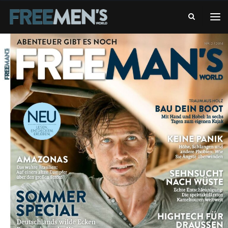
-
FREE
DAS
MEN'S
ABENTEUERMAGAZIN
WORLD
-
DAS
ABENTEUERMAGAZIN