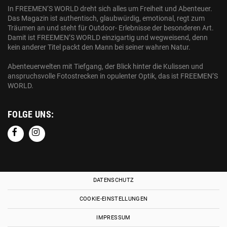
In FREEMEN‘S WORLD dreht sich alles um Freiheit und Abenteuer.
Das Magazin ist authentisch, glaubwürdig, emotional, regt zum
Träumen an und steht für Outdoor- Erlebnisse der besonderen Art.
Damit ist FREEMEN’S WORLD einzigartig und wegweisend, denn
kein anderer Titel packt den Mann bei seiner wahren Natur.
Abenteuerwelten mit Tiefgang, der Blick hinter die Kulissen und
anspruchsvolle Fotostrecken in opulenter Optik, das ist FREEMEN’S
WORLD.
FOLGE UNS:
DATENSCHUTZ
COOKIE-EINSTELLUNGEN
IMPRESSUM