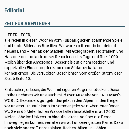
Editorial
ZEIT FÜR ABENTEUER
LIEBER LESER,
alle reden in diesen Wochen vom Fußball, gucken spannende Spiele
und bunte Bilder aus Brasilien. Wir waren mittendrin im triefend
heißen Land – fernab der Stadien. Mit Goldgräbern, Holzfällern und
Hasardeuren tuckerte unser Reporter sechs Tage und über 1000
Meilen über den Amazonas. Besser als auf einem rostigen und
rappelvollen Flussdampfer kann man Südamerika kaum
kennenlernen. Die verrückten Geschichten vom großen Strom lesen
Sie ab Seite 40.
Eintauchen, erleben, die Welt mit eigenen Augen entdecken: Diese
Freiheit nehmen wir uns auch mit dieser Ausgabe von FREEMAN’S
WORLD. Besonders gut geht das jetzt in den Alpen. In den Bergen
vor unserer Haustür kann im Sommer jeder sein Abenteuer finden.
Wo Sie in 65 Meter hohen Wasserfällen hinabklettern, auf 2000
Meter Höhe ins Universum hinaufb licken und über alle Berge
hinwegfliegen können, verraten wir auf unserer großen Karte. Dazu
noch viele andere Tipps: kajaken, fischen, biken. In Höhlen