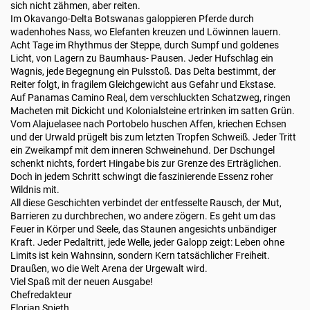
sich nicht zähmen, aber reiten.
Im Okavango-Delta Botswanas galoppieren Pferde durch
wadenhohes Nass, wo Elefanten kreuzen und Löwinnen lauern.
Acht Tage im Rhythmus der Steppe, durch Sumpf und goldenes
Licht, von Lagern zu Baumhaus- Pausen. Jeder Hufschlag ein
Wagnis, jede Begegnung ein Pulsstoß. Das Delta bestimmt, der
Reiter folgt, in fragilem Gleichgewicht aus Gefahr und Ekstase.
Auf Panamas Camino Real, dem verschluckten Schatzweg, ringen
Macheten mit Dickicht und Kolonialsteine ertrinken im satten Grün.
Vom Alajuelasee nach Portobelo huschen Affen, kriechen Echsen
und der Urwald prügelt bis zum letzten Tropfen Schweiß. Jeder Tritt
ein Zweikampf mit dem inneren Schweinehund. Der Dschungel
schenkt nichts, fordert Hingabe bis zur Grenze des Erträglichen.
Doch in jedem Schritt schwingt die faszinierende Essenz roher
Wildnis mit.
All diese Geschichten verbindet der entfesselte Rausch, der Mut,
Barrieren zu durchbrechen, wo andere zögern. Es geht um das
Feuer in Körper und Seele, das Staunen angesichts unbändiger
Kraft. Jeder Pedaltritt, jede Welle, jeder Galopp zeigt: Leben ohne
Limits ist kein Wahnsinn, sondern Kern tatsächlicher Freiheit.
Draußen, wo die Welt Arena der Urgewalt wird.
Viel Spaß mit der neuen Ausgabe!
Chefredakteur
Florian Spieth