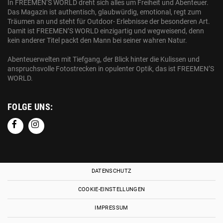
In FREEMEN‘S WORLD dreht sich alles um Freiheit und Abenteuer.
Das Magazin ist authentisch, glaubwürdig, emotional, regt zum
Träumen an und steht für Outdoor- Erlebnisse der besonderen Art.
Damit ist FREEMEN’S WORLD einzigartig und wegweisend, denn
kein anderer Titel packt den Mann bei seiner wahren Natur.
Abenteuerwelten mit Tiefgang, der Blick hinter die Kulissen und
anspruchsvolle Fotostrecken in opulenter Optik, das ist FREEMEN’S
WORLD.
FOLGE UNS:
DATENSCHUTZ
COOKIE-EINSTELLUNGEN
IMPRESSUM