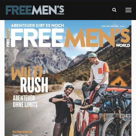
-
FREE
DAS
MEN'S
ABENTEUERMAGAZIN
WORLD
-
DAS
ABENTEUERMAGAZIN