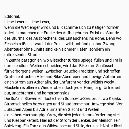
Editorial,
Liebe Leserin, Liebe Leser,
wenn die Welt enger wird und Bildschirme sich zu Käfigen formen,
lodert in manchen der Funke des Aufbegehrens. Es ist die Stunde
des Sturms, des Ausbrechens, des Eintauchens ins Rohe. Denn wo
Fesseln reißen, erwacht der Puls – wild, unbändig, ohne Zwang.
Abenteuer ohne Limits sind kein sicherer Hafen, sondern ein
mitreißender Strudel.
In Zentralpatagonien, wo Gletscher türkise Spiegel füllen und Trails
durch endlose Weiten schneiden, wird das Bike zum Schlüssel
für verborgene Welten. Zwischen Gaucho-Tradition und schroffen
Graten entfachen Hike-and-Bike-Abenteuer und flowige Abfahrten
einen Strom aus Adrenalin, der Ehrfurcht vor der Wildnis weckt.
Muskeln revoltieren, Winde toben, doch jeder Hang birgt Urfreiheit
pur, ungebremst und kompromisslos.
Die Soča in Slowenien flüstert von Source-to-Sea, brüllt, wo Kajaks
Stromschnellen bezwingen und Staudämme nur Umwege sind. Von
Julischen Alpen bis Adria umarmen Gischt und Wellen
eine abenteuerhungrige Crew, die sich jeder Herausforderung stellt
und Kiesbänke teilt. Hier ist der Strom der Lenker, der Mensch sein
Spielzeug. Ein Tanz aus Wildwasser und Stille, der zeigt: Natur lässt