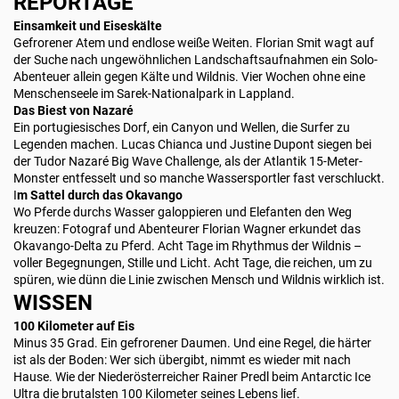
REPORTAGE
Einsamkeit und Eiseskälte
Gefrorener Atem und endlose weiße Weiten. Florian Smit wagt auf
der Suche nach ungewöhnlichen Landschaftsaufnahmen ein Solo-
Abenteuer allein gegen Kälte und Wildnis. Vier Wochen ohne eine
Menschenseele im Sarek-Nationalpark in Lappland.
Das Biest von Nazaré
Ein portugiesisches Dorf, ein Canyon und Wellen, die Surfer zu
Legenden machen. Lucas Chianca und Justine Dupont siegen bei
der Tudor Nazaré Big Wave Challenge, als der Atlantik 15-Meter-
Monster entfesselt und so manche Wassersportler fast verschluckt.
I
m Sattel durch das Okavango
Wo Pferde durchs Wasser galoppieren und Elefanten den Weg
kreuzen: Fotograf und Abenteurer Florian Wagner erkundet das
Okavango-Delta zu Pferd. Acht Tage im Rhythmus der Wildnis –
voller Begegnungen, Stille und Licht. Acht Tage, die reichen, um zu
spüren, wie dünn die Linie zwischen Mensch und Wildnis wirklich ist.
WISSEN
100 Kilometer auf Eis
Minus 35 Grad. Ein gefrorener Daumen. Und eine Regel, die härter
ist als der Boden: Wer sich übergibt, nimmt es wieder mit nach
Hause. Wie der Niederösterreicher Rainer Predl beim Antarctic Ice
Ultra die brutalsten 100 Kilometer seines Lebens lief.