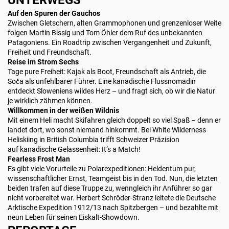
UNTERWEGS
Auf den Spuren der Gauchos
Zwischen Gletschern, alten Grammophonen und grenzenloser Weite
folgen Martin Bissig und Tom Öhler dem Ruf des unbekannten
Patagoniens. Ein Roadtrip zwischen Vergangenheit und Zukunft,
Freiheit und Freundschaft.
Reise im Strom Sechs
Tage pure Freiheit: Kajak als Boot, Freundschaft als Antrieb, die
Soča als unfehlbarer Führer. Eine kanadische Flussnomadin
entdeckt Sloweniens wildes Herz – und fragt sich, ob wir die Natur
je wirklich zähmen können.
Willkommen in der weißen Wildnis
Mit einem Heli macht Skifahren gleich doppelt so viel Spaß – denn er
landet dort, wo sonst niemand hinkommt. Bei White Wilderness
Heliskiing in British Columbia trifft Schweizer Präzision
auf kanadische Gelassenheit: It’s a Match!
Fearless Frost Man
Es gibt viele Vorurteile zu Polarexpeditionen: Heldentum pur,
wissenschaftlicher Ernst, Teamgeist bis in den Tod. Nun, die letzten
beiden trafen auf diese Truppe zu, wenngleich ihr Anführer so gar
nicht vorbereitet war. Herbert Schröder-Stranz leitete die Deutsche
Arktische Expedition 1912/13 nach Spitzbergen – und bezahlte mit
neun Leben für seinen Eiskalt-Showdown.