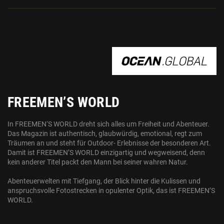
OCEAN.GLOBAL
FREEMEN’S WORLD
In FREEMEN‘S WORLD dreht sich alles um Freiheit und Abenteuer.
Das Magazin ist authentisch, glaubwürdig, emotional, regt zum
Träumen an und steht für Outdoor- Erlebnisse der besonderen Art.
Damit ist FREEMEN’S WORLD einzigartig und wegweisend, denn
kein anderer Titel packt den Mann bei seiner wahren Natur.
Abenteuerwelten mit Tiefgang, der Blick hinter die Kulissen und
anspruchsvolle Fotostrecken in opulenter Optik, das ist FREEMEN’S
WORLD.