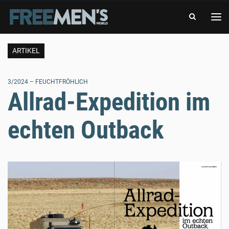
-
FREE
DAS
MEN'S
ABENTEUERMAGAZIN
WORLD
-
DAS
ARTIKEL
ABENTEUERMAGAZIN
3/2024 – FEUCHTFRÖHLICH
Allrad-Expedition im
echten Outback