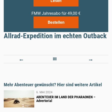
Lesen
FMW Jahresabo für 49,00 €
Bestellen
Allrad-Expedition im echten Outback
DÜNNE
BOCK
LUFT
AUF
UND
DAUE
LAUNISCHE
Mehr Abenteuer gewünscht? Hier sind weitere Artikel
WINDE
6. MAI 2024
ABENTEUER IM LAND DER PHARAONEN –
Advertorial