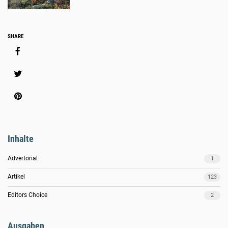
Social
SHARE
Media
Share
Inhalte
Advertorial
1
Artikel
123
Editors Choice
2
Ausgaben