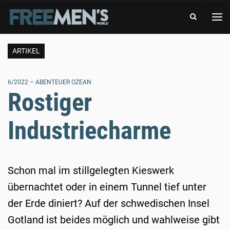
-
FREE
DAS
MEN'S
ABENTEUERMAGAZIN
WORLD
-
DAS
ARTIKEL
ABENTEUERMAGAZIN
6/2022 – ABENTEUER OZEAN
Rostiger
Industriecharme
Schon mal im stillgelegten Kieswerk
übernachtet oder in einem Tunnel tief unter
der Erde diniert? Auf der schwedischen Insel
Gotland ist beides möglich und wahlweise gibt