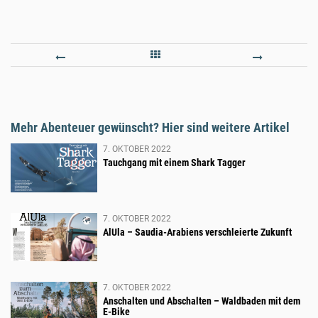
ANSCHALTEN
BEIM
UND
WITZ
ABSCHALTEN
WIKI
-
Mehr Abenteuer gewünscht? Hier sind weitere Artikel
WALDBADEN
7. OKTOBER 2022
MIT
Tauchgang mit einem Shark Tagger
DEM
E-
BIKE
7. OKTOBER 2022
AlUla – Saudia-Arabiens verschleierte Zukunft
7. OKTOBER 2022
Anschalten und Abschalten – Waldbaden mit dem
E-Bike