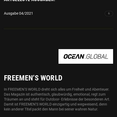
Ausgabe 04/2021
6
OCEAN.GLOBAL
FREEMEN’S WORLD
In FREEMEN‘S WORLD dreht sich alles um Freiheit und Abenteuer.
Das Magazin ist authentisch, glaubwürdig, emotional, regt zum
Träumen an und steht für Outdoor- Erlebnisse der besonderen Art.
Damit ist FREEMEN’S WORLD einzigartig und wegweisend, denn
kein anderer Titel packt den Mann bei seiner wahren Natur.