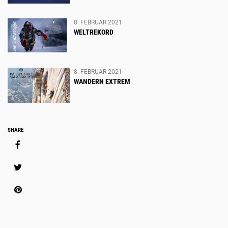
8. FEBRUAR 2021
WELTREKORD
8. FEBRUAR 2021
WANDERN EXTREM
Social
SHARE
Media
Share