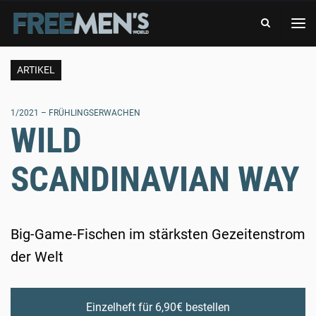
-
FREE
DAS
MEN'S
ABENTEUERMAGAZIN
WORLD
-
DAS
ARTIKEL
ABENTEUERMAGAZIN
1/2021 – FRÜHLINGSERWACHEN
WILD
SCANDINAVIAN WAY
Big-Game-Fischen im stärksten Gezeitenstrom
der Welt
Einzelheft für 6,90€ bestellen