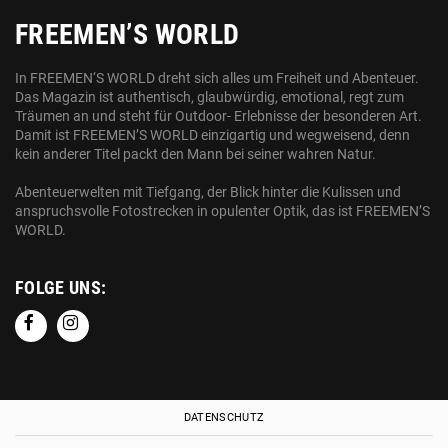
FREEMEN’S WORLD
In FREEMEN‘S WORLD dreht sich alles um Freiheit und Abenteuer.
Das Magazin ist authentisch, glaubwürdig, emotional, regt zum
Träumen an und steht für Outdoor- Erlebnisse der besonderen Art.
Damit ist FREEMEN’S WORLD einzigartig und wegweisend, denn
kein anderer Titel packt den Mann bei seiner wahren Natur.
Abenteuerwelten mit Tiefgang, der Blick hinter die Kulissen und
anspruchsvolle Fotostrecken in opulenter Optik, das ist FREEMEN’S
WORLD.
FOLGE UNS:
DATENSCHUTZ