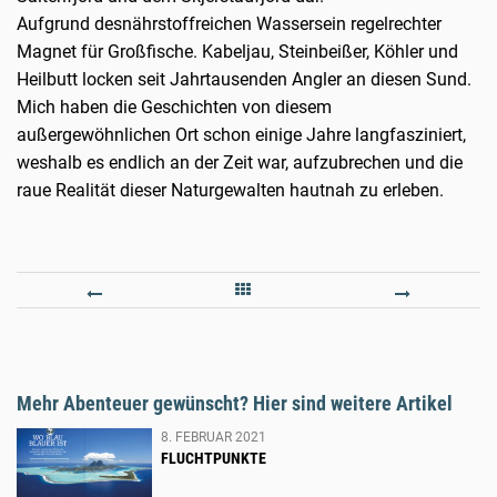
Aufgrund desnährstoffreichen Wassersein regelrechter
Magnet für Großfische. Kabeljau, Steinbeißer, Köhler und
Heilbutt locken seit Jahrtausenden Angler an diesen Sund.
Mich haben die Geschichten von diesem
außergewöhnlichen Ort schon einige Jahre langfasziniert,
weshalb es endlich an der Zeit war, aufzubrechen und die
raue Realität dieser Naturgewalten hautnah zu erleben.
WELTREKORD
WAND
EXTR
Mehr Abenteuer gewünscht? Hier sind weitere Artikel
8. FEBRUAR 2021
FLUCHTPUNKTE