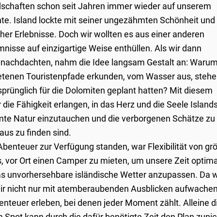
dschaften schon seit Jahren immer wieder auf unserem
te. Island lockte mit seiner ungezähmten Schönheit und
er Erlebnisse. Doch wir wollten es aus einer anderen
nisse auf einzigartige Weise enthüllen. Als wir dann
l nachdachten, nahm die Idee langsam Gestalt an: Waru
tretenen Touristenpfade erkunden, vom Wasser aus, steh
rsprünglich für die Dolomiten geplant hatten? Mit diesem
die Fähigkeit erlangen, in das Herz und die Seele Island
mte Natur einzutauchen und die verborgenen Schätze zu
aus zu finden sind.
Abenteuer zur Verfügung standen, war Flexibilität von gr
, vor Ort einen Camper zu mieten, um unsere Zeit optima
s unvorhersehbare isländische Wetter anzupassen. Da w
ir nicht nur mit atemberaubenden Ausblicken aufwachen
teuer erleben, bei denen jeder Moment zählt. Alleine d
 Spot kann durch die dafür benötigte Zeit den Plan zuni