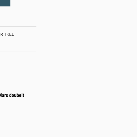
RTIKEL
ADRENALIN
OHNE
ANDRANG
Mars doubelt