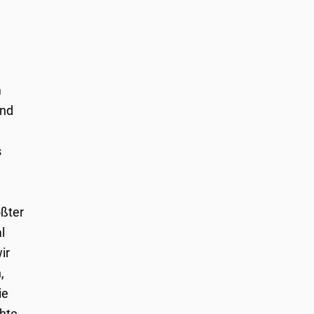
m
end
s
ößter
l
ir
,
ie
chte