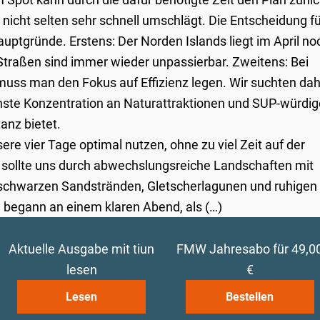
 nicht selten sehr schnell umschlägt. Die Entscheidung f
uptgründe. Erstens: Der Norden Islands liegt im April no
Straßen sind immer wieder unpassierbar. Zweitens: Bei
uss man den Fokus auf Effizienz legen. Wir suchten da
öchste Konzentration an Naturattraktionen und SUP-würdi
anz bietet.
re vier Tage optimal nutzen, ohne zu viel Zeit auf der
e sollte uns durch abwechslungsreiche Landschaften mit
 schwarzen Sandstränden, Gletscherlagunen und ruhigen
 begann an einem klaren Abend, als (…)
Aktuelle Ausgabe mit tiun
FMW Jahresabo für 49,0
lesen
€
Lesen
Bestellen