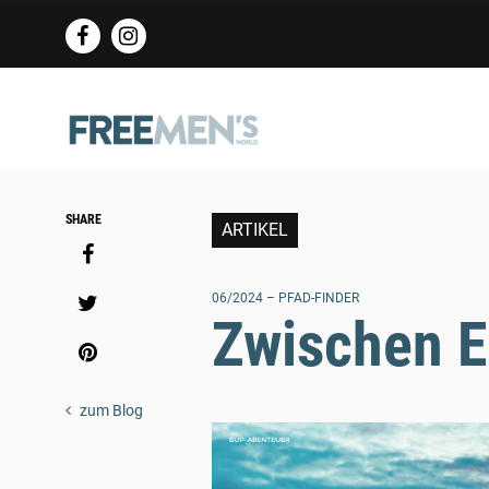
FREEMEN’s
WORLD
Logo
Social
SHARE
ARTIKEL
Media
Share
06/2024 – PFAD-FINDER
Zwischen E
zum Blog