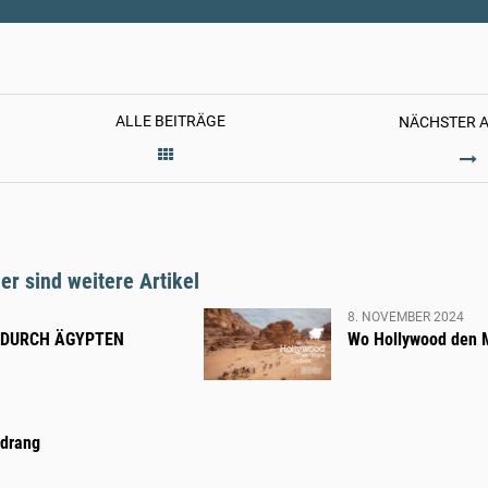
ALLE BEITRÄGE
NÄCHSTER A
WOOD
T
r sind weitere Artikel
8. NOVEMBER 2024
 DURCH ÄGYPTEN
Wo Hollywood den 
ndrang