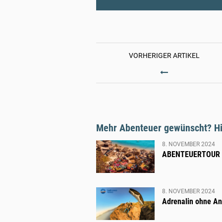
VORHERIGER ARTIKEL
WO
HOLLY
DEN
MARS
DOUBEL
Mehr Abenteuer gewünscht? Hie
8. NOVEMBER 2024
ABENTEUERTOUR
8. NOVEMBER 2024
Adrenalin ohne A