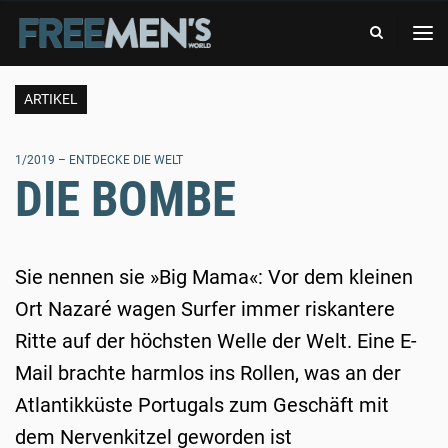
-
FREE
DAS
MEN'S
ABENTEUERMAGAZIN
WORLD
-
DAS
ARTIKEL
ABENTEUERMAGAZIN
1/2019 – ENTDECKE DIE WELT
DIE BOMBE
Sie nennen sie »Big Mama«: Vor dem kleinen
Ort Nazaré wagen Surfer immer riskantere
Ritte auf der höchsten Welle der Welt. Eine E-
Mail brachte harmlos ins Rollen, was an der
Atlantikküste Portugals zum Geschäft mit
dem Nervenkitzel geworden ist