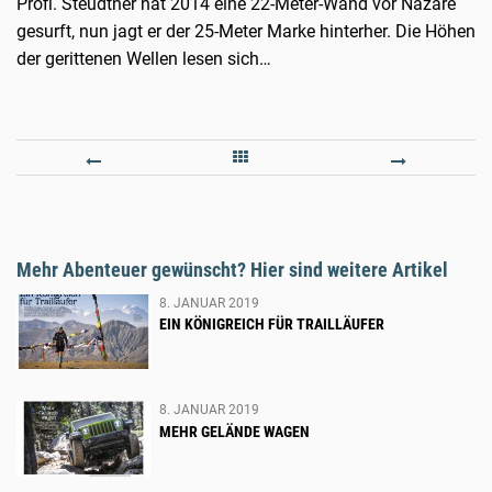
Profi. Steudtner hat 2014 eine 22-Meter-Wand vor Nazaré
gesurft, nun jagt er der 25-Meter Marke hinterher. Die Höhen
der gerittenen Wellen lesen sich…
TRITT
EIN
FÜR
KÖNI
TRITT
FÜR
DURCH
TRAI
Mehr Abenteuer gewünscht? Hier sind weitere Artikel
AFRIKA
8. JANUAR 2019
EIN KÖNIGREICH FÜR TRAILLÄUFER
8. JANUAR 2019
MEHR GELÄNDE WAGEN