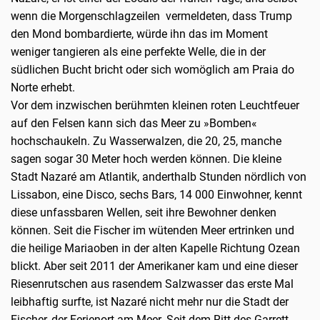
wenn die Morgenschlagzeilen vermeldeten, dass Trump
den Mond bombardierte, würde ihn das im Moment
weniger tangieren als eine perfekte Welle, die in der
südlichen Bucht bricht oder sich womöglich am Praia do
Norte erhebt.
Vor dem inzwischen berühmten kleinen roten Leuchtfeuer
auf den Felsen kann sich das Meer zu »Bomben«
hochschaukeln. Zu Wasserwalzen, die 20, 25, manche
sagen sogar 30 Meter hoch werden können. Die kleine
Stadt Nazaré am Atlantik, anderthalb Stunden nördlich von
Lissabon, eine Disco, sechs Bars, 14 000 Einwohner, kennt
diese unfassbaren Wellen, seit ihre Bewohner denken
können. Seit die Fischer im wütenden Meer ertrinken und
die heilige Mariaoben in der alten Kapelle Richtung Ozean
blickt. Aber seit 2011 der Amerikaner kam und eine dieser
Riesenrutschen aus rasendem Salzwasser das erste Mal
leibhaftig surfte, ist Nazaré nicht mehr nur die Stadt der
Fischer, der Ferienort am Meer. Seit dem Ritt des Garrett