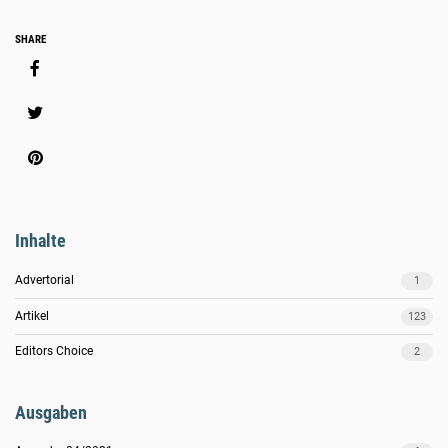
Social
SHARE
Media
Share
Inhalte
Advertorial
1
Artikel
123
Editors Choice
2
Ausgaben