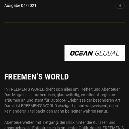
Ausgabe 04/2021
6
OCEAN.GLOBAL
FREEMEN’S WORLD
In FREEMEN‘S WORLD dreht sich alles um Freiheit und Abenteuer.
Das Magazin ist authentisch, glaubwürdig, emotional, regt zum
Träumen an und steht für Outdoor- Erlebnisse der besonderen Art.
Damit ist FREEMEN’S WORLD einzigartig und wegweisend, denn
kein anderer Titel packt den Mann bei seiner wahren Natur.
Abenteuerwelten mit Tiefgang, der Blick hinter die Kulissen und
anspruchsvolle Fotostrecken in opulenter Optik, das ist FREEMEN’S