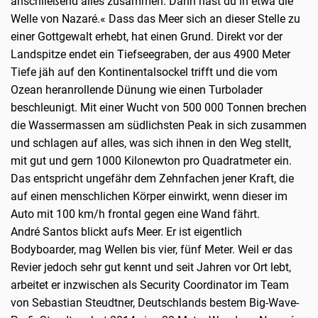
anschließend alles zusammen. Dann hast du in etwa die
Welle von Nazaré.« Dass das Meer sich an dieser Stelle zu
einer Gottgewalt erhebt, hat einen Grund. Direkt vor der
Landspitze endet ein Tiefseegraben, der aus 4900 Meter
Tiefe jäh auf den Kontinentalsockel trifft und die vom
Ozean heranrollende Dünung wie einen Turbolader
beschleunigt. Mit einer Wucht von 500 000 Tonnen brechen
die Wassermassen am südlichsten Peak in sich zusammen
und schlagen auf alles, was sich ihnen in den Weg stellt,
mit gut und gern 1000 Kilonewton pro Quadratmeter ein.
Das entspricht ungefähr dem Zehnfachen jener Kraft, die
auf einen menschlichen Körper einwirkt, wenn dieser im
Auto mit 100 km/h frontal gegen eine Wand fährt.
André Santos blickt aufs Meer. Er ist eigentlich
Bodyboarder, mag Wellen bis vier, fünf Meter. Weil er das
Revier jedoch sehr gut kennt und seit Jahren vor Ort lebt,
arbeitet er inzwischen als Security Coordinator im Team
von Sebastian Steudtner, Deutschlands bestem Big-Wave-