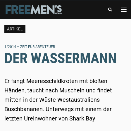
-
FREE
DAS
MEN'S
ABENTEUERMAGAZIN
WORLD
-
DAS
ARTIKEL
ABENTEUERMAGAZIN
1/2014 – ZEIT FÜR ABENTEUER
DER WASSERMANN
Er fängt Meeresschildkröten mit bloßen
Händen, taucht nach Muscheln und findet
mitten in der Wüste Westaustraliens
Buschbananen. Unterwegs mit einem der
letzten Ureinwohner von Shark Bay