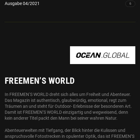
Ausgabe 04/2021
6
OCEAN.GLOBAL
FREEMEN’S WORLD
In FREEMEN‘S WORLD dreht sich alles um Freiheit und Abenteuer.
Das Magazin ist authentisch, glaubwürdig, emotional, regt zum
Träumen an und steht für Outdoor- Erlebnisse der besonderen Art.
Damit ist FREEMEN’S WORLD einzigartig und wegweisend, denn
kein anderer Titel packt den Mann bei seiner wahren Natur.
Abenteuerwelten mit Tiefgang, der Blick hinter die Kulissen und
anspruchsvolle Fotostrecken in opulenter Optik, das ist FREEMEN’S