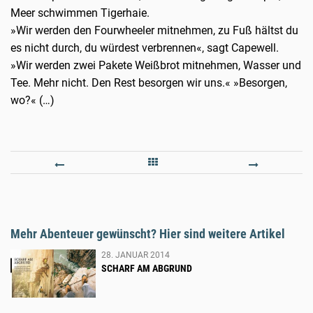
Meer schwimmen Tigerhaie.
»Wir werden den Fourwheeler mitnehmen, zu Fuß hältst du
es nicht durch, du würdest verbrennen«, sagt Capewell.
»Wir werden zwei Pakete Weißbrot mitnehmen, Wasser und
Tee. Mehr nicht. Den Rest besorgen wir uns.« »Besorgen,
wo?« (…)
SCHARF
TRITT
AM
FÜR
ABGRUND
TRITT
DURC
Mehr Abenteuer gewünscht? Hier sind weitere Artikel
AFRI
28. JANUAR 2014
SCHARF AM ABGRUND